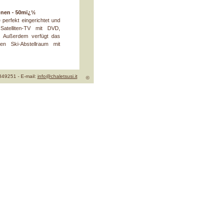
onen - 50mï¿½
perfekt eingerichtet und
Satelliten-TV mit DVD,
e. Außerdem verfügt das
en Ski-Abstellraum mit
 849251 - E-mail:
info@chaletsusi.it
©