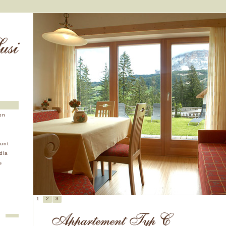
en
unt
dla
s
1
2
3