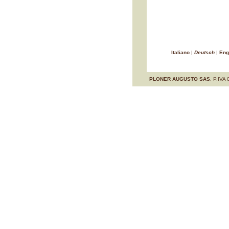
Italiano
|
Deutsch
|
Eng
PLONER AUGUSTO SAS
, P.IVA 