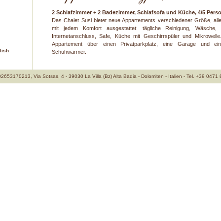
2 Schlafzimmer + 2 Badezimmer, Schlafsofa und Küche, 4/5 Pers
Das Chalet Susi bietet neue Appartements verschiedener Größe, alle 
mit jedem Komfort ausgestattet: tägliche Reinigung, Wäsche, 
Internetanschluss, Safe, Küche mit Geschirrspüler und Mikrowell
Appartement über einen Privatparkplatz, eine Garage und ein
lish
Schuhwärmer.
02653170213, Via Sotsas, 4 - 39030 La Villa (Bz) Alta Badia - Dolomiten - Italien - Tel. +39 0471